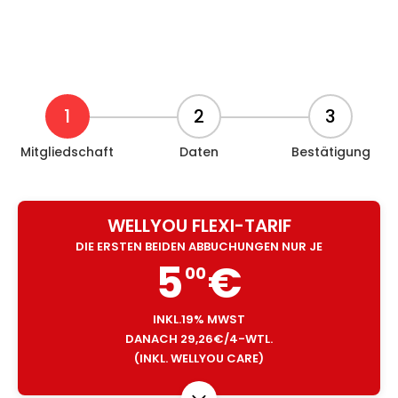
1
2
3
Mitgliedschaft
Daten
Bestätigung
WELLYOU FLEXI-TARIF
DIE ERSTEN BEIDEN ABBUCHUNGEN NUR JE
5
€
00
INKL.19% MWST
DANACH 29,26€/4-WTL.
(INKL. WELLYOU CARE)