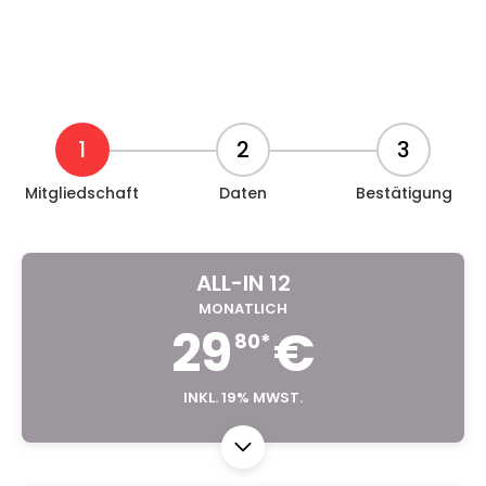
1
2
3
Mitgliedschaft
Daten
Bestätigung
ALL-IN 12
MONATLICH
29
€
80*
INKL. 19% MWST.