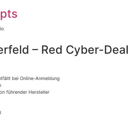
epts
io
tterfeld – Red Cyber-Dea
tfällt bei Online-Anmeldung
h
on führender Hersteller
l