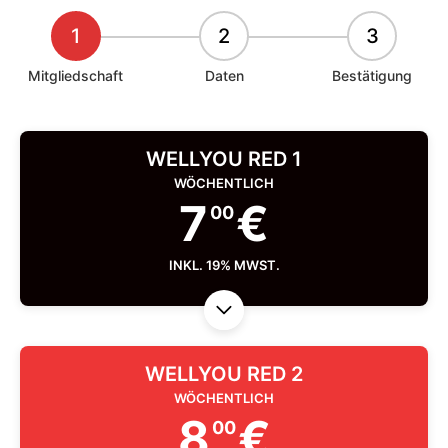
1
2
3
Mitgliedschaft
Daten
Bestätigung
WELLYOU RED 1
WÖCHENTLICH
7
€
00
INKL. 19% MWST.
WELLYOU RED 2
WÖCHENTLICH
8
€
00