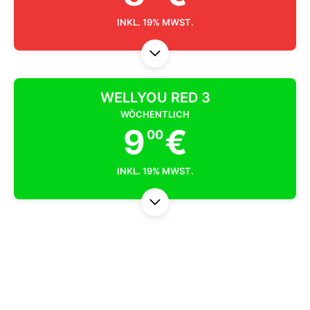
INKL. 19% MWST.
WELLYOU RED 3
WÖCHENTLICH
9
€
00
INKL. 19% MWST.