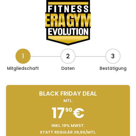
1
2
3
Mitgliedschaft
Daten
Bestätigung
BLACK FRIDAY DEAL
MTL.
17
€
90
INKL. 19% MWST.
STATT REGULÄR 29,90/MTL.