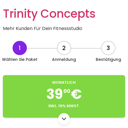
Trinity Concepts
Mehr Kunden Für Dein Fitnessstudio
1
2
3
Wählen Sie Paket
Anmeldung
Bestätigung
MONATLICH
39
€
00
INKL. 19% MWST.